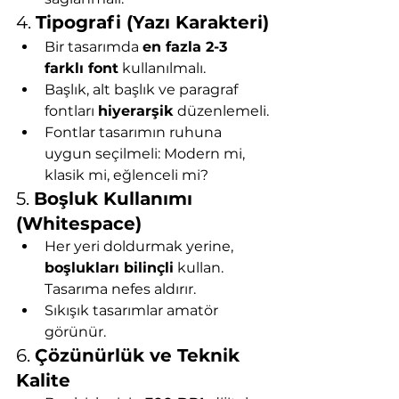
4. 
Tipografi (Yazı Karakteri)
Bir tasarımda 
en fazla 2-3 
farklı font
 kullanılmalı.
Başlık, alt başlık ve paragraf 
fontları 
hiyerarşik
 düzenlemeli.
Fontlar tasarımın ruhuna 
uygun seçilmeli: Modern mi, 
klasik mi, eğlenceli mi?
5. 
Boşluk Kullanımı 
(Whitespace)
Her yeri doldurmak yerine, 
boşlukları bilinçli
 kullan. 
Tasarıma nefes aldırır.
Sıkışık tasarımlar amatör 
görünür.
6. 
Çözünürlük ve Teknik 
Kalite