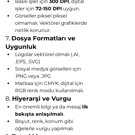
Basılı işler için 
300 DPI
, dijital 
işler için 
72-150 DPI
 uygun.
Görseller piksel piksel 
olmamalı. Vektörel grafiklerde 
netlik korunur.
7. 
Dosya Formatları ve 
Uygunluk
Logolar vektörel olmalı (.AI, 
.EPS, .SVG)
Sosyal medya görselleri için 
.PNG veya .JPG
Matbaa için CMYK, dijital için 
RGB renk modu kullanılmalı.
8. 
Hiyerarşi ve Vurgu
En önemli bilgi ya da mesaj 
ilk 
bakışta anlaşılmalı
.
Boyut, renk, konum gibi 
öğelerle vurgu yapılmalı.