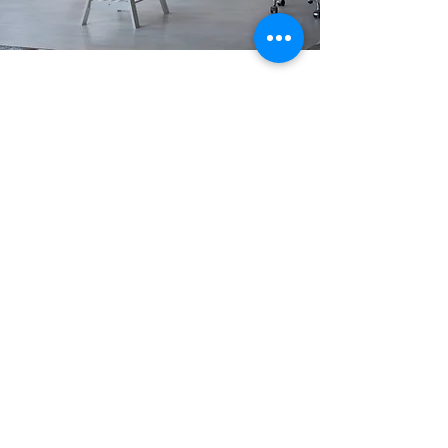
ÜRÜN KATALOĞU
MATBAAA ÜRÜNLERİMİ
Zİ İNCELEMEK
İSTERSENİZ SENELİK GÜNCEL
KATALOĞUMUZA AŞAĞIDAKİ LİNKTEN
ULAŞABİLİRSİNİZ.
SANAL KATALOG
TOPTAN FİYAT AVANTAJI
ADETLİ VE TOPTAN FİYATLAR
ARASINDA FARK OLABİLMEKTEDİR.