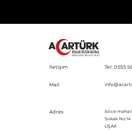
İletişim
Tel: 0555 5
info@acart
Mail
​İslice maha
Adres
Sokak No:14 
UŞAK