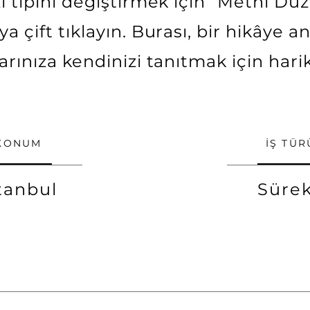
 tipini değiştirmek için “Metni Düz
a çift tıklayın. Burası, bir hikâye 
larınıza kendinizi tanıtmak için harik
KONUM
İŞ TÜR
tanbul
Sürek