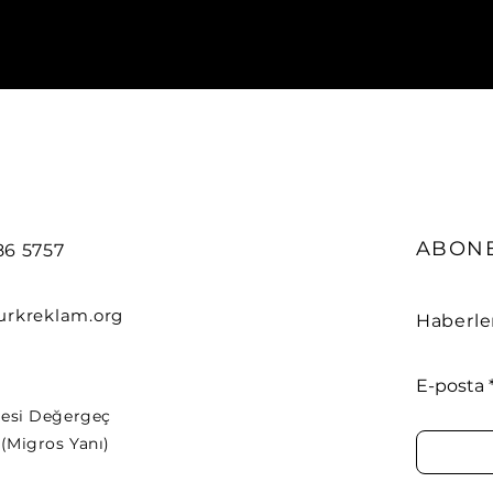
ABONE
86 5757
urkreklam.org
Haberle
E-posta
llesi Değergeç
(Migros Yanı)