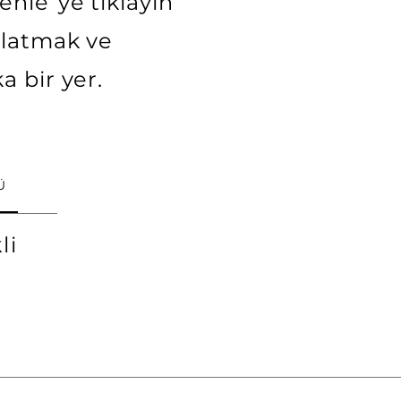
enle”ye tıklayın
anlatmak ve
a bir yer.
Ü
li