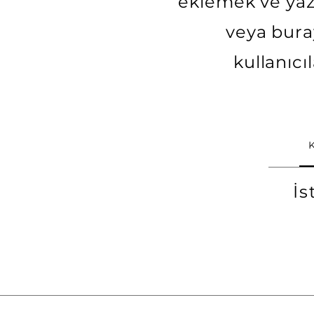
eklemek ve yazı
veya buray
kullanıcı
İs