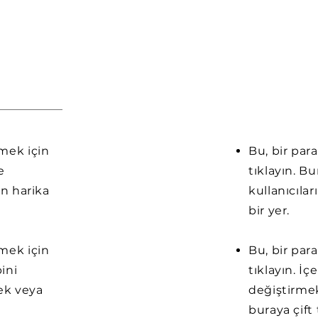
emek için
Bu, bir par
e
tıklayın. B
in harika
kullanıcılar
bir yer.
emek için
Bu, bir par
pini
tıklayın. İç
ek veya
değiştirmek
buraya çift 