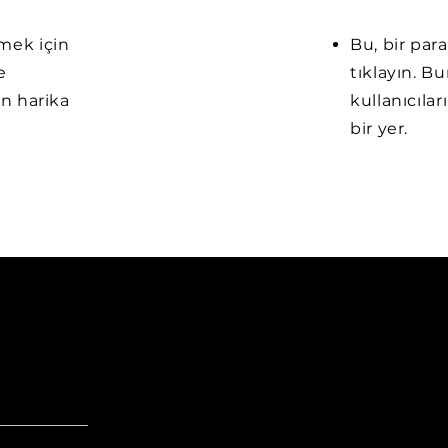
emek için
Bu, bir par
e
tıklayın. B
in harika
kullanıcılar
bir yer.