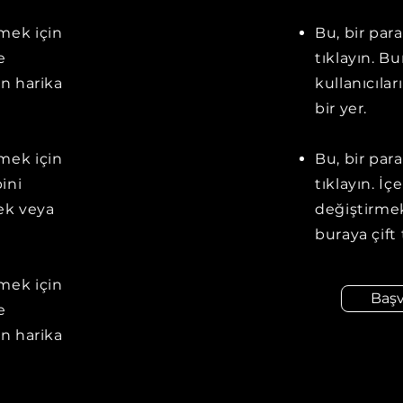
emek için
Bu, bir par
e
tıklayın. B
in harika
kullanıcılar
bir yer.
emek için
Bu, bir par
pini
tıklayın. İç
ek veya
değiştirmek
buraya çift 
emek için
Baş
e
in harika